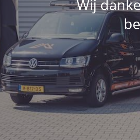
Wij danke
be