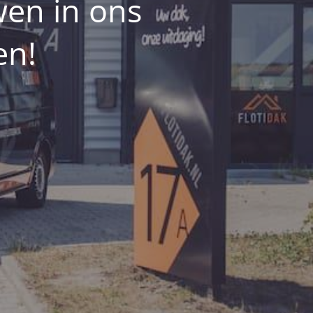
wen in ons
en!