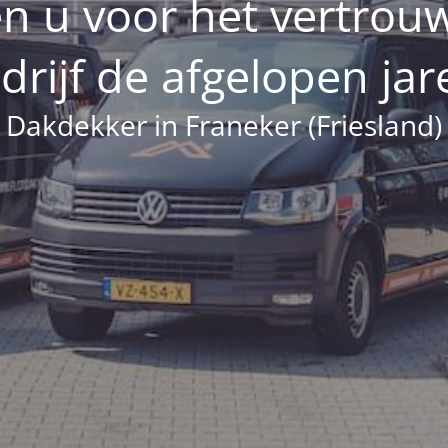
n u voor het vertrou
drijf de afgelopen jar
Dakdekker in Franeker (Friesland)