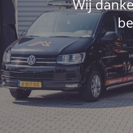
Wij danke
be