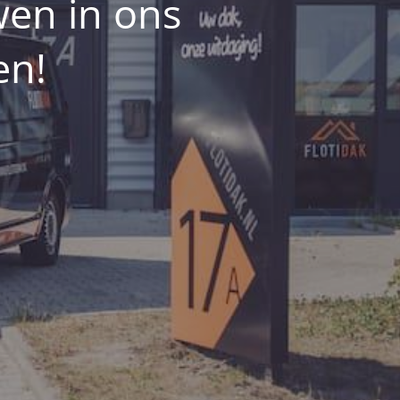
wen in ons
en!