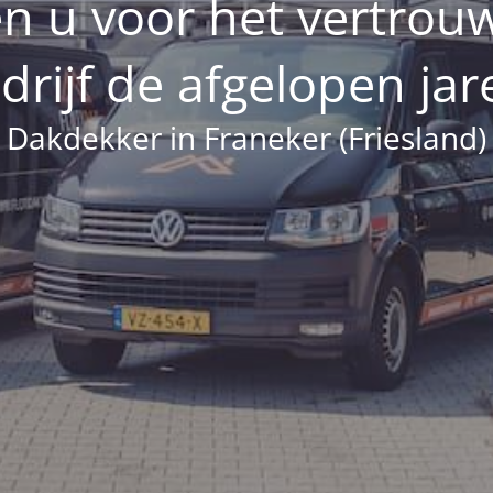
n u voor het vertrou
drijf de afgelopen jar
Dakdekker in Franeker (Friesland)